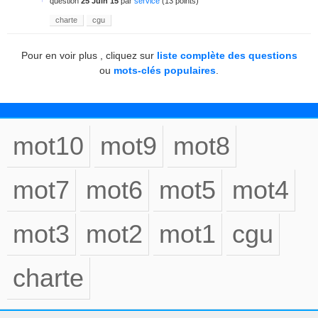
question
25 Juin 15
par
service
(
13
points)
charte
cgu
Pour en voir plus , cliquez sur
liste complète des questions
ou
mots-clés populaires
.
mot10
mot9
mot8
mot7
mot6
mot5
mot4
mot3
mot2
mot1
cgu
charte