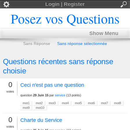
Login | Register
Posez vos Questions
Show Menu
Sans Réponse
Sans réponse sélectionnée
Questions récentes sans réponse
choisie
0
Ceci n'est pas une question
votes
question
29 Juin 15
par
service
(
13
points)
mot1
mot2
mot3
mot4
mot5
mot6
mot7
mot8
mot9
mot10
0
Charte du Service
votes