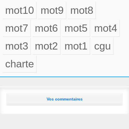
mot10
mot9
mot8
mot7
mot6
mot5
mot4
mot3
mot2
mot1
cgu
charte
Vos commentaires