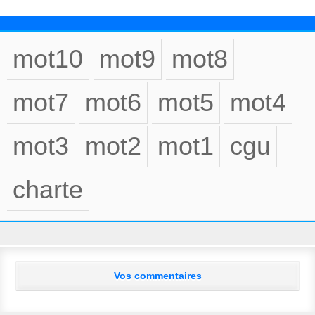
mot10
mot9
mot8
mot7
mot6
mot5
mot4
mot3
mot2
mot1
cgu
charte
Vos commentaires