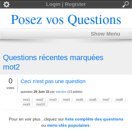
Login | Register
Posez vos Questions
Show Menu
Questions récentes marquées
mot2
0
Ceci n'est pas une question
votes
question
29 Juin 15
par
service
(
13
points)
mot1
mot2
mot3
mot4
mot5
mot6
mot7
mot8
mot9
mot10
Pour en voir plus , cliquez sur
liste complète des questions
ou
mots-clés populaires
.