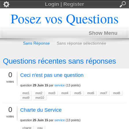
Login | Register
Posez vos Questions
Show Menu
Sans Réponse
Sans réponse sélectionnée
Questions récentes sans réponses
0
Ceci n'est pas une question
votes
question
29 Juin 15
par
service
(
13
points)
mot1
mot2
mot3
mot4
mot5
mot6
mot7
mot8
mot9
mot10
0
Charte du Service
votes
question
25 Juin 15
par
service
(
13
points)
charte
cgu